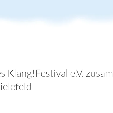
s Klang!Festival e.V. zus
elefeld